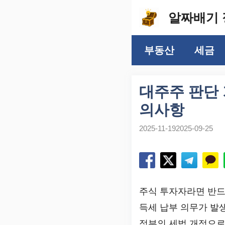
컨
알짜배기 
텐
츠
부동산
세금
로
건
너
대주주 판단 
뛰
의사항
기
2025-11-19
2025-09-25
주식 투자자라면 반드
득세 납부 의무가 발생
정부의 세법 개정으로