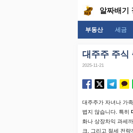
컨
알짜배기 
텐
츠
부동산
세금
로
건
너
대주주 주식
뛰
2025-11-21
기
대주주가 자녀나 가족
볍지 않습니다. 특히
화나 상장차익 과세까
크, 그리고 절세 전략