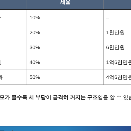
세율
하
10%
–
20%
1천만원
30%
6천만원
원
40%
1억6천만
과
50%
4억6천만
모가 클수록 세 부담이 급격히 커지는 구조
임을 알 수 있