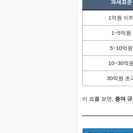
과세표준
1억원 이
1~5억원
5~10억원
10~30억
30억원 초
이 표를 보면,
증여 규