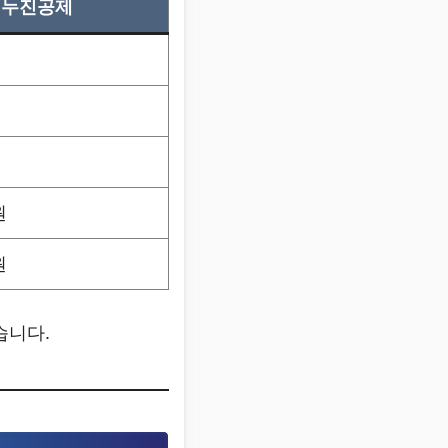
누진공제
원
원
습니다.