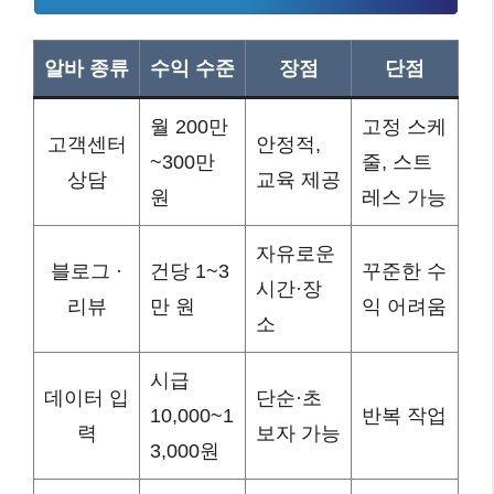
알바 종류
수익 수준
장점
단점
월 200만
고정 스케
고객센터
안정적,
~300만
줄, 스트
상담
교육 제공
원
레스 가능
자유로운
블로그 ·
건당 1~3
꾸준한 수
시간·장
리뷰
만 원
익 어려움
소
시급
데이터 입
단순·초
10,000~1
반복 작업
력
보자 가능
3,000원