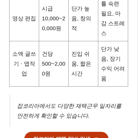
툴 숙련
시급
단가 높
필요, 마
영상 편집
10,000~2
음, 창의
감 스트레
0,000원
적
스
단가 낮
소액 글쓰
건당
진입 쉬
음, 장기
기 · 앱작
500~2,00
움, 짧은
수익 어려
업
0원
시간
움
잡코리아에서도 다양한 재택근무 일자리를
안전하게 확인할 수 있습니다.