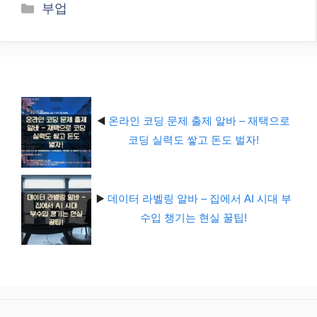
카
부업
테
고
리
◀️
온라인 코딩 문제 출제 알바 – 재택으로
코딩 실력도 쌓고 돈도 벌자!
▶️
데이터 라벨링 알바 – 집에서 AI 시대 부
수입 챙기는 현실 꿀팁!