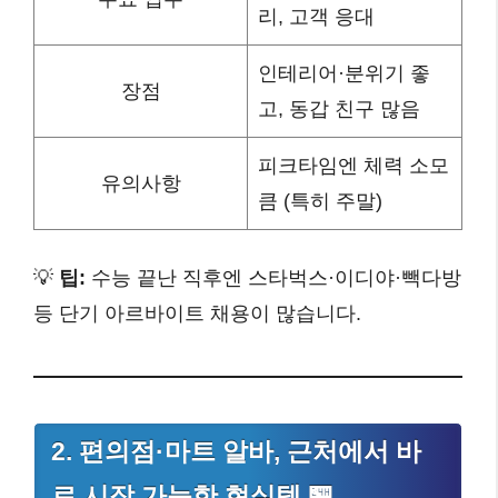
리, 고객 응대
인테리어·분위기 좋
장점
고, 동갑 친구 많음
피크타임엔 체력 소모
유의사항
큼 (특히 주말)
💡
팁:
수능 끝난 직후엔 스타벅스·이디야·빽다방
등 단기 아르바이트 채용이 많습니다.
2. 편의점·마트 알바, 근처에서 바
로 시작 가능한 현실템 🏪