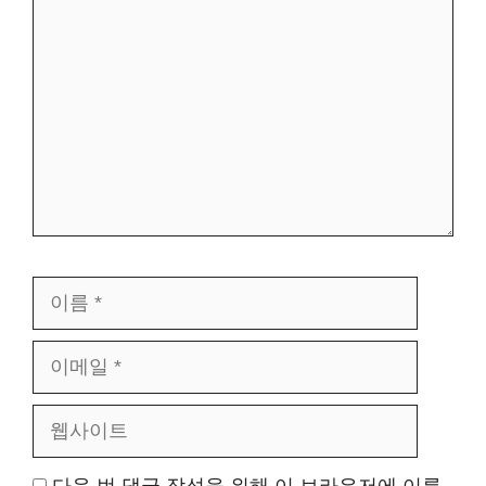
글
이
이
름
메
웹
일
사
이
트
다음 번 댓글 작성을 위해 이 브라우저에 이름,