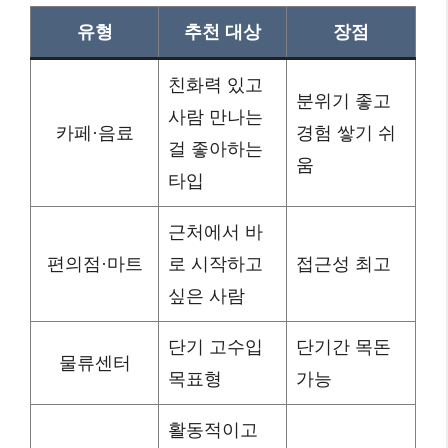
유형
추천 대상
장점
친화력 있고
분위기 좋고
사람 만나는
카페·음료
경험 쌓기 쉬
걸 좋아하는
움
타입
근처에서 바
편의점·마트
로 시작하고
접근성 최고
싶은 사람
단기 고수입
단기간 목돈
물류센터
목표형
가능
활동적이고