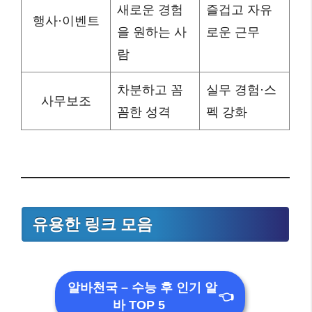
새로운 경험
즐겁고 자유
행사·이벤트
을 원하는 사
로운 근무
람
차분하고 꼼
실무 경험·스
사무보조
꼼한 성격
펙 강화
유용한 링크 모음
알바천국 – 수능 후 인기 알
👈
바 TOP 5