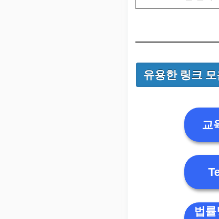
유용한 링크 모
교
T
법률방