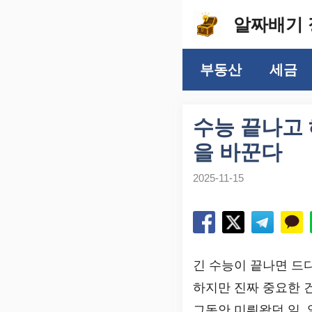
컨
알짜배기 
텐
츠
부동산
세금
로
건
너
수능 끝나고 
뛰
을 바꾼다
기
2025-11-15
긴 수능이 끝나면 드디
하지만 진짜 중요한 
그동안 미뤄왔던 일, 