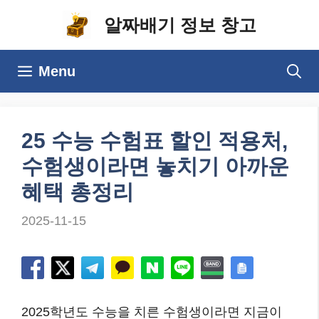
컨
알짜배기 정보 창고
텐
츠
Menu
로
건
너
25 수능 수험표 할인 적용처,
뛰
수험생이라면 놓치기 아까운
기
혜택 총정리
2025-11-15
2025학년도 수능을 치른 수험생이라면 지금이