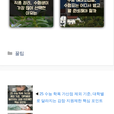
카
꿀팁
테
고
리
◀️
25 수능 학폭 가산점 제외 기준, 대학별
로 달라지는 감점·지원제한 핵심 포인트