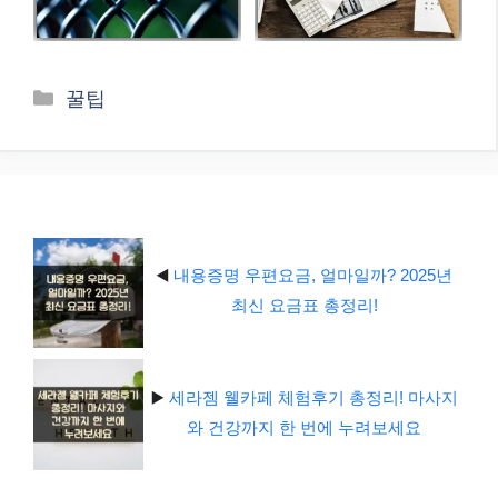
카
꿀팁
테
고
리
◀️
내용증명 우편요금, 얼마일까? 2025년
최신 요금표 총정리!
▶️
세라젬 웰카페 체험후기 총정리! 마사지
와 건강까지 한 번에 누려보세요