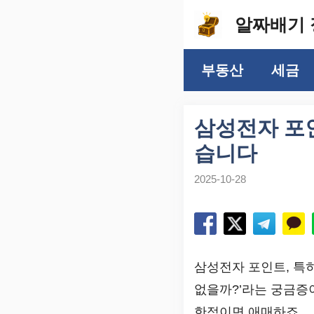
컨
알짜배기 
텐
츠
부동산
세금
로
건
너
삼성전자 포
뛰
습니다
기
2025-10-28
삼성전자 포인트, 특
없을까?’라는 궁금증
한적이면 애매하죠.