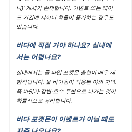
니)’ 개체가 존재합니다. 이벤트 또는 레이
드 기간에 샤이니 확률이 증가하는 경우도
있습니다.
바다에 직접 가야 하나요? 실내에
서는 어렵나요?
실내에서는 물 타입 포켓몬 출현이 매우 제
한적입니다. 물 바이옴이 적용된 야외 지역,
즉 바닷가·강변·호수 주변으로 나가는 것이
확률적으로 유리합니다.
바다 포켓몬이 이벤트가 아닐 때도
자주 나오나요?