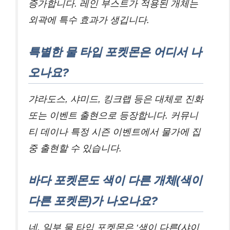
증가합니다. 레인 부스트가 적용된 개체는
외곽에 특수 효과가 생깁니다.
특별한 물 타입 포켓몬은 어디서 나
오나요?
갸라도스, 샤미드, 킹크랩 등은 대체로 진화
또는 이벤트 출현으로 등장합니다. 커뮤니
티 데이나 특정 시즌 이벤트에서 물가에 집
중 출현할 수 있습니다.
바다 포켓몬도 색이 다른 개체(색이
다른 포켓몬)가 나오나요?
네, 일부 물 타입 포켓몬은 ‘색이 다른(샤이