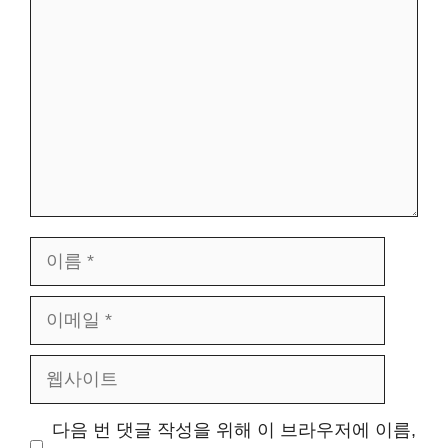
글
이
름
이
메
웹
일
사
다음 번 댓글 작성을 위해 이 브라우저에 이름,
이