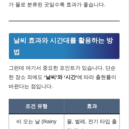
가 물로 분류된 곳일수록 효과가 좋습니다.
날씨 효과와 시간대를 활용하는 방
법
그런데 여기서 중요한 포인트가 있습니다. 단순
한 장소 외에도
‘날씨’와 ‘시간’
에 따라 출현률이
바뀐다는 점입니다.
조건 유형
효과
비 오는 날 (Rainy
물, 벌레, 전기 타입 출