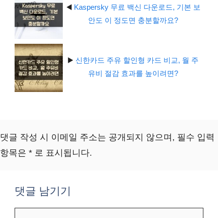
◀️
Kaspersky 무료 백신 다운로드, 기본 보
안도 이 정도면 충분할까요?
▶️
신한카드 주유 할인형 카드 비교, 월 주
유비 절감 효과를 높이려면?
댓글 작성 시 이메일 주소는 공개되지 않으며, 필수 입력
항목은 * 로 표시됩니다.
댓글 남기기
댓