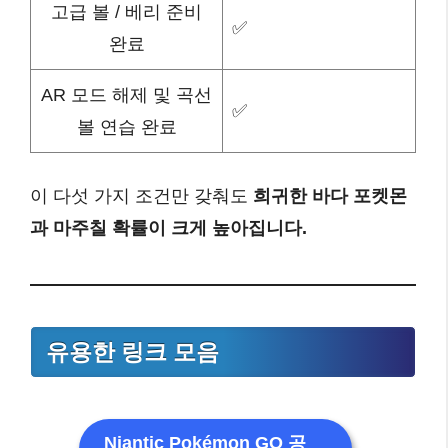
고급 볼 / 베리 준비
✅
완료
AR 모드 해제 및 곡선
✅
볼 연습 완료
이 다섯 가지 조건만 갖춰도
희귀한 바다 포켓몬
과 마주칠 확률이 크게 높아집니다.
유용한 링크 모음
Niantic Pokémon GO 공