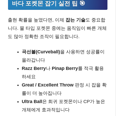
바다 포켓몬 잡기 실전 팁 🎯
출현 확률을 높였다면, 이제
잡는 기술
도 중요합
니다. 물 타입 포켓몬 중에는 움직임이 빠른 개체
도 많아 정확한 조작이 필요합니다.
곡선볼(Curveball)
을 사용하면 성공률이
올라갑니다
Razz Berry
나
Pinap Berry
를 적극 활용
하세요
Great / Excellent Throw
판정 시 잡을 확
률이 더 높아집니다
Ultra Ball
은 희귀 포켓몬이나 CP가 높은
개체에게 효과적입니다