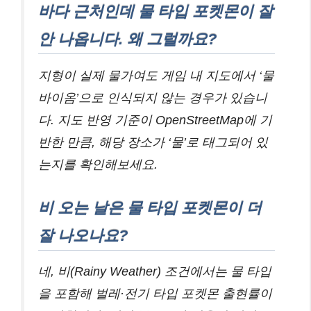
바다 근처인데 물 타입 포켓몬이 잘
안 나옵니다. 왜 그럴까요?
지형이 실제 물가여도 게임 내 지도에서 ‘물
바이옴’으로 인식되지 않는 경우가 있습니
다. 지도 반영 기준이 OpenStreetMap에 기
반한 만큼, 해당 장소가 ‘물’로 태그되어 있
는지를 확인해보세요.
비 오는 날은 물 타입 포켓몬이 더
잘 나오나요?
네, 비(Rainy Weather) 조건에서는 물 타입
을 포함해 벌레·전기 타입 포켓몬 출현률이