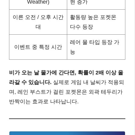
Weather)
현 증가
이른 오전 / 오후 시간
활동량 높은 포켓몬
대
다수 등장
레어 물 타입 등장 가
이벤트 중 특정 시간
능
비가 오는 날 물가에 간다면, 확률이 2배 이상 올
라갈 수 있습니다.
실제로 게임 내 날씨가 적용되
며, 레인 부스트가 걸린 포켓몬은 외곽 테두리가
반짝이는 효과로 나타납니다.