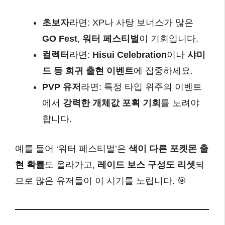
초보자
라면: XP나 사탕 보너스가 많은
GO Fest
,
워터 페스티벌
이 기회입니다.
컬렉터
라면:
Hisui Celebration
이나
샤미
드 등 희귀 출현 이벤트
에 집중하세요.
PVP 유저
라면: 특정 타입 위주의 이벤트
에서
강력한 개체값 포획 기회
를 노려야
합니다.
예를 들어 ‘워터 페스티벌’은
색이 다른 포켓몬 출
현 확률
도 올라가고,
레이드 보스 구성도 리셋
되
므로 많은 유저들이 이 시기를 노립니다. 🎯