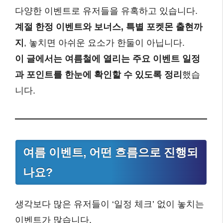
다양한 이벤트로 유저들을 유혹하고 있습니다.
계절 한정 이벤트와 보너스, 특별 포켓몬 출현까
지
, 놓치면 아쉬운 요소가 한둘이 아닙니다.
이 글에서는 여름철에 열리는 주요 이벤트 일정
과 포인트를 한눈에 확인할 수 있도록 정리
했습
니다.
여름 이벤트, 어떤 흐름으로 진행되
나요?
생각보다 많은 유저들이 ‘일정 체크’ 없이 놓치는
이벤트가 많습니다.