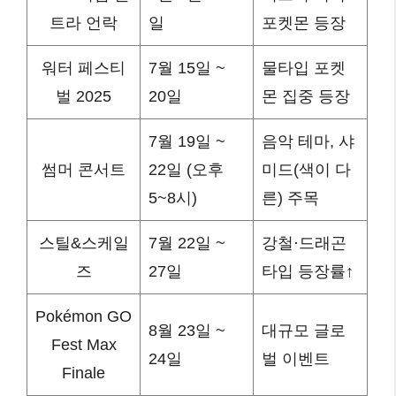
트라 언락
일
포켓몬 등장
워터 페스티
7월 15일 ~
물타입 포켓
벌 2025
20일
몬 집중 등장
7월 19일 ~
음악 테마, 샤
썸머 콘서트
22일 (오후
미드(색이 다
5~8시)
른) 주목
스틸&스케일
7월 22일 ~
강철·드래곤
즈
27일
타입 등장률↑
Pokémon GO
8월 23일 ~
대규모 글로
Fest Max
24일
벌 이벤트
Finale